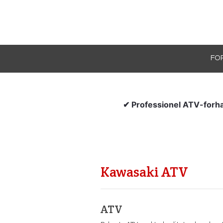
FO
✔ Professionel ATV-forha
Kawasaki ATV
​ATV