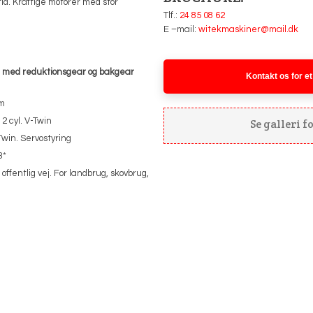
id. Kraftige motorer med stor
Tlf.:
24 85 08 62
E –mail:
witekmaskiner@mail.dk
r med reduktionsgear og bakgear
Kontakt os for et
Nm
2 cyl. V-Twin
​Se galleri
Twin. Servostyring
3*
 offentlig vej. For landbrug, skovbrug,