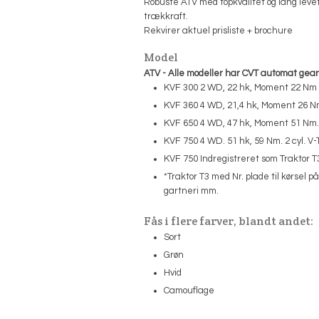
​Robuste ATV med topkvalitet og lang levet
trækkraft.
​Rekvirer aktuel prisliste + brochure
Model
ATV
- Alle modeller har CVT automat gea
​KVF 300 2 WD, 22 hk, Moment 22 Nm
KVF 360 4 WD, 21,4 hk, Moment 26 
KVF 650 4 WD, 47 hk, Moment 51 Nm. 
KVF 750 4 WD. 51 hk, 59 Nm. 2 cyl. V-
KVF 750 Indregistreret som Traktor T
*Traktor T3 med Nr. plade til kørsel på
gartneri mm​.
​Fås i flere farver, blandt andet:
Sort
Grøn
Hvid
Camouflage