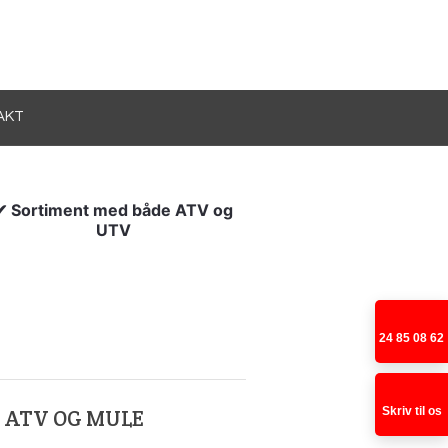
AKT
✔ Sortiment med både ATV og
UTV​
24 85 08 62​
Skriv til os
 ATV OG MULE