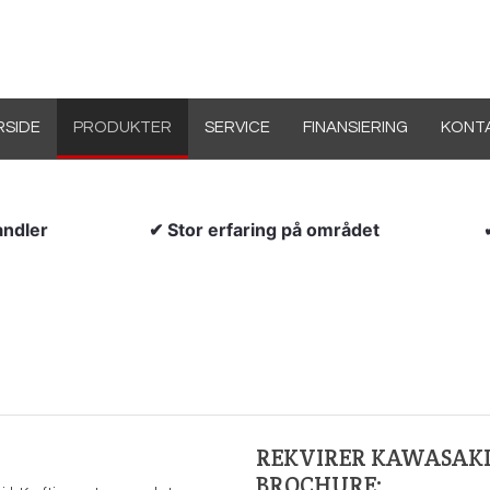
RSIDE
PRODUKTER
SERVICE
FINANSIERING
KONT
ndler​
✔ Stor erfaring på området​
REKVIRER KAWASAKI
BROCHURE: